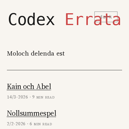
Codex
Errata
dark
Moloch delenda est
Kain och Abel
14/3-2026 · 9 min read
Nollsummespel
2/2-2026 · 6 min read